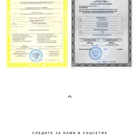
С Л Е Д И Т Е З А Н А М И В С О Ц С Е Т Я Х