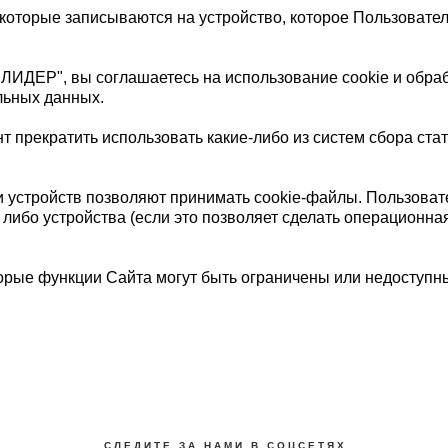
которые записываются на устройство, которое Пользовател
ИДЕР", вы соглашаетесь на использование cookie и обраб
льных данных.
 прекратить использовать какие-либо из систем сбора стат
устройств позволяют принимать cookie-файлы. Пользовател
 либо устройства (если это позволяет сделать операционна
торые функции Сайта могут быть ограничены или недоступн
С Л Е Д И Т Е З А Н А М И В С О Ц С Е Т Я Х